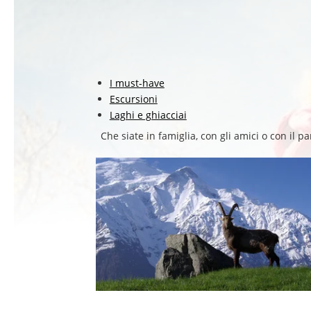
SEMINARI
TEMPO LIBERO
ATTIVITÀ INVERNALI
I must-have
ATTIVITÀ ESTIVE
Escursioni
ATTIVITÀ NELLE VICINANZE
Laghi e ghiacciai
GALLERIA
Che siate in famiglia, con gli amici o con il pa
CONTATTO E ACCESSO