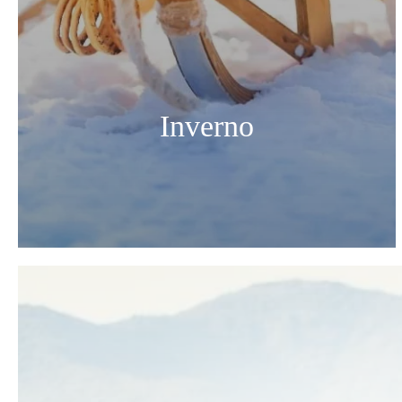
Inverno
HOTEL
CAMERE E SUITE
SERVIZI
CHALET
RISTORANTE E BAR
BENESSERE
EVENTI
MATRIMONI